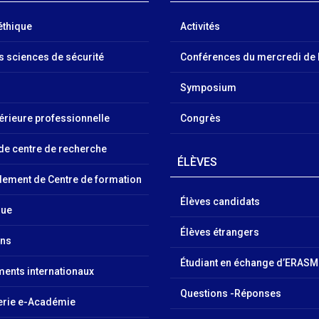
éthique
Activités
es sciences de sécurité
Conférences du mercredi de 
Symposium
érieure professionnelle
Congrès
 de centre de recherche
ÉLÈVES
ment de Centre de formation
Élèves candidats
que
Élèves étrangers
ons
Étudiant en échange d’ERAS
ments internationaux
Questions -Réponses
rie e-Académie