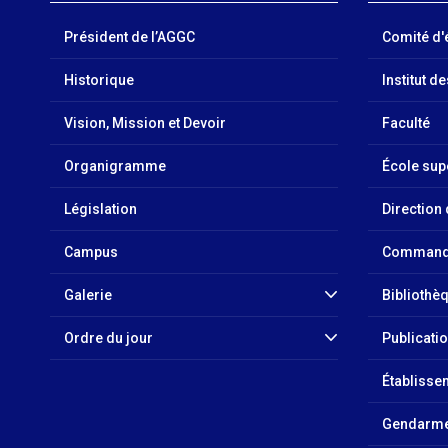
Président de l’AGGC
Comité d'
Historique
Institut d
Vision, Mission et Devoir
Faculté
Organigramme
École sup
Législation
Direction
Campus
Commande
Galerie
Bibliothè
Ordre du jour
Publicati
Établisse
Gendarme