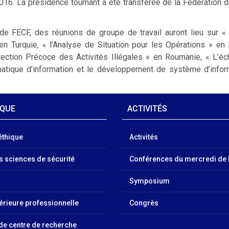
. La présidence tournant a été transférée de la Fédération de
de FECF, des réunions de groupe de travail auront lieu sur « 
en Turquie, « l’Analyse de Situation pour les Opérations » en
ion Précoce des Activités Illégales » en Roumanie, « L’éch
tique d’information et le développement de système d’infor
IQUE
ACTIVITÉS
éthique
Activités
es sciences de sécurité
Conférences du mercredi de 
Symposium
érieure professionnelle
Congrès
 de centre de recherche