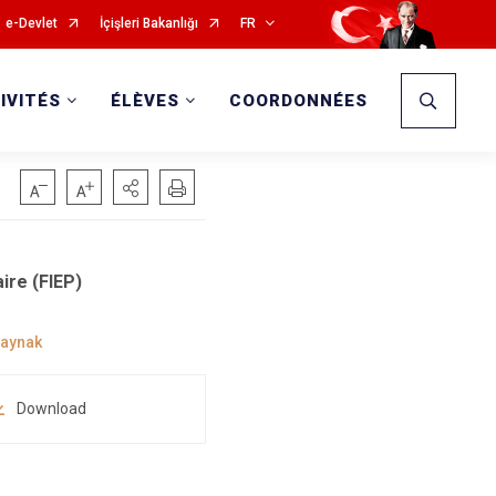
e-Devlet
İçişleri Bakanlığı
FR
IVITÉS
ÉLÈVES
COORDONNÉES
ire (FIEP)
Download