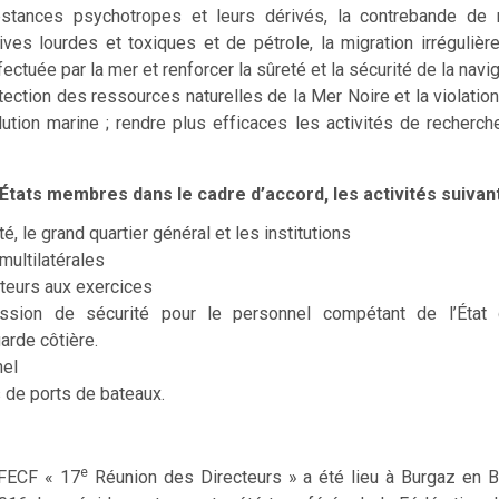
stances psychotropes et leurs dérivés, la contrebande de m
ves lourdes et toxiques et de pétrole, la migration irrégulière
ffectuée par la mer et renforcer la sûreté et la sécurité de la navi
tection des ressources naturelles de la Mer Noire et la violatio
lution marine ; rendre plus efficaces les activités de recherc
États membres dans le cadre d’accord, les activités suivan
ité, le grand quartier général et les institutions
multilatérales
teurs aux exercices
ssion de sécurité pour le personnel compétant de l’État
arde côtière.
nel
s de ports de bateaux.
e
 FECF « 17
Réunion des Directeurs » a été lieu à Burgaz en B