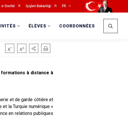
e-Devlet
İçişleri Bakanlığı
FR
IVITÉS
ÉLÈVES
COORDONNÉES
formations à distance à
rie et de garde côtière et
e et la Turquie numérique »
ance en relations publiques