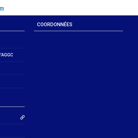
om
COORDONNÉES
l’AGGC