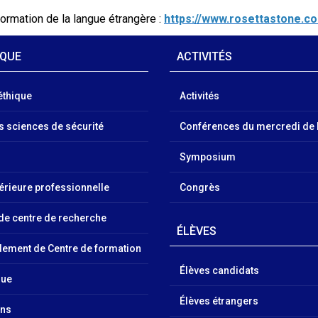
formation de la langue étrangère :
https://www.rosettastone.c
IQUE
ACTIVITÉS
éthique
Activités
es sciences de sécurité
Conférences du mercredi de 
Symposium
érieure professionnelle
Congrès
 de centre de recherche
ÉLÈVES
ment de Centre de formation
Élèves candidats
que
Élèves étrangers
ons