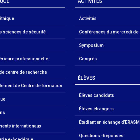
IQUE
ACTIVITÉS
éthique
Activités
es sciences de sécurité
Conférences du mercredi de 
Symposium
érieure professionnelle
Congrès
 de centre de recherche
ÉLÈVES
ment de Centre de formation
Élèves candidats
que
Élèves étrangers
ons
Étudiant en échange d’ERAS
ments internationaux
Questions -Réponses
rie e-Académie