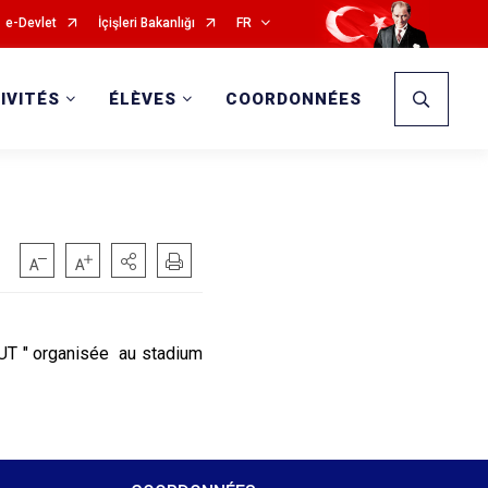
e-Devlet
İçişleri Bakanlığı
FR
IVITÉS
ÉLÈVES
COORDONNÉES
OUT " organisée au stadium