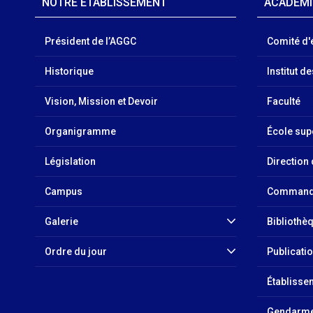
NOTRE ÉTABLISSEMENT
ACADÉM
Président de l’AGGC
Comité d'
Historique
Institut d
Vision, Mission et Devoir
Faculté
Organigramme
École sup
Législation
Direction
Campus
Commande
Galerie
Bibliothè
Ordre du jour
Publicati
Établisse
Gendarme